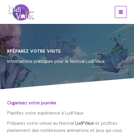
Aller
au
contenu
RPÉPAREZ VOTRE VISITE
Informations pratiques pour le festival Ludi’Vaux
Organisez votre journée
Planifiez votre expérience à Ludi’Vaux
Préparez votre venue au festival
Ludi’Vaux
et profitez
pleinement des nombreuses animations et jeux qui vous